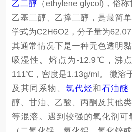
乙二醇
（ethylene glycol)
乙基二醇、乙撑二醇，是最简单
学式为C2H6O2，分子量为62.0
其通常情况下是一种无色透明黏
吸湿性。熔点为-12.9℃，沸点
111℃，密度是1.13g/ml。 
及其同系物、
氯代烃
和
石油醚
醇、甘油、乙酸、丙酮及其他类
等混溶。遇到较强的氧化剂可
（二氧化锰、氧化铝、氧化锌或