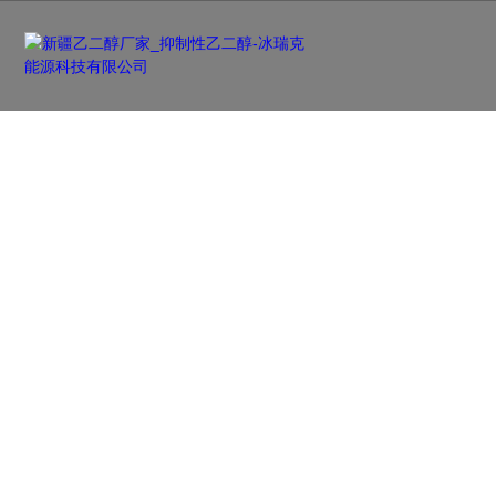
在线留言
MESSAGE
一站式整体方案服务商