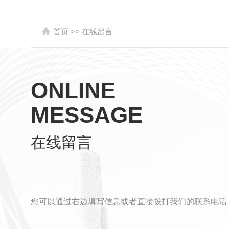
首页
>>
在线留言
ONLINE
MESSAGE
在线留言
您可以通过右边填写信息或者直接拨打我们的联系电话