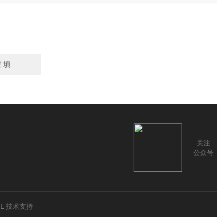
关注
公众号
L
技术支持