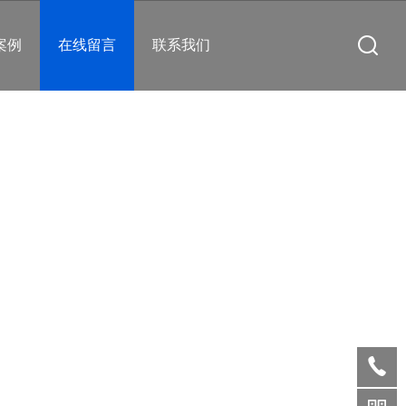
案例
在线留言
联系我们