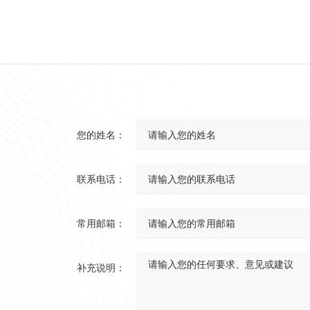
您的姓名：
联系电话：
常用邮箱：
补充说明：