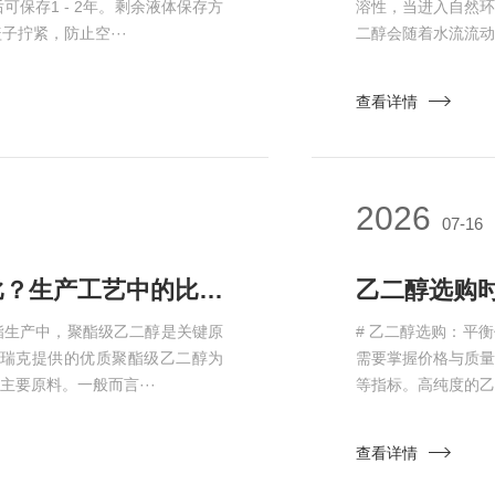
保存1 - 2年。剩余液体保存方
溶性，当进入自然
拧紧，防止空···
二醇会随着水流流动
查看详情
2026
07-16
聚酯级乙二醇与其他聚酯原料的配比？生产工艺中的比例控制
乙二醇选购时
酯生产中，聚酯级乙二醇是关键原
# 乙二醇选购：平
瑞克提供的优质聚酯级乙二醇为
需要掌握价格与质
要原料。一般而言···
等指标。高纯度的乙
查看详情