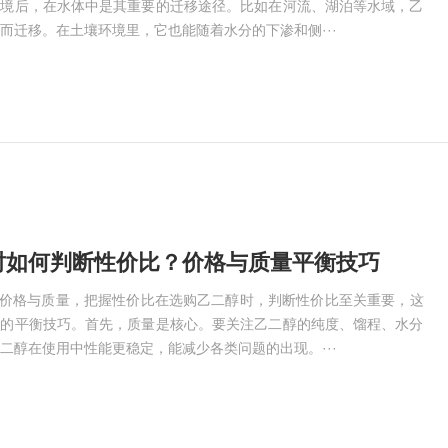
环境后，在水体中是其重要的迁移途径。比如在河流、湖泊等水域，乙
而迁移。在土壤环境里，它也能随着水分的下渗和侧···
如何判断性价比？价格与质量平衡技巧​
衡价格与质量，把握性价比在选购乙二醇时，判断性价比至关重要，这
量的平衡技巧。首先，质量是核心。要关注乙二醇的纯度、馏程、水分
二醇在使用中性能更稳定，能减少各类问题的出现。···