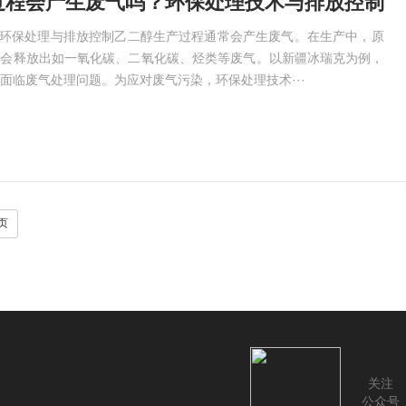
过程会产生废气吗？环保处理技术与排放控制​
及环保处理与排放控制乙二醇生产过程通常会产生废气。在生产中，原
节会释放出如一氧化碳、二氧化碳、烃类等废气。以新疆冰瑞克为例，
面临废气处理问题。为应对废气污染，环保处理技术···
页
关注
公众号