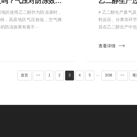
乙二醇在高原地区使用需要调整浓度吗？气压对防冻效果的影响​
乙二醇生产
原地区使用乙二醇作为防冻液时，
# 乙二醇生产废气
例，高原地区气压较低，空气稀
料反应、分离等环
防冻效果有着不···
其在乙二醇生产中也
查看详情
首页
<<
1
2
3
4
5
3/38
>>
尾
···