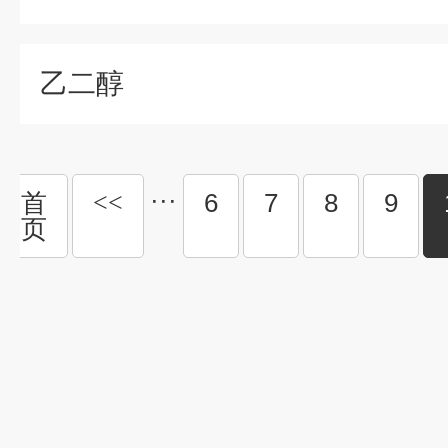
乙二醇
···
首
<<
6
7
8
9
页