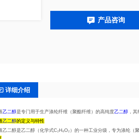
产品咨询
详细介绍
级
乙二醇
是专门用于生产涤纶纤维（聚酯纤维）的高纯度
乙二醇
，其
级
乙二醇
的定义与特性‌
级乙二醇是乙二醇（化学式C₂H₆O₂）的一种工业分级，专为涤纶（
‌