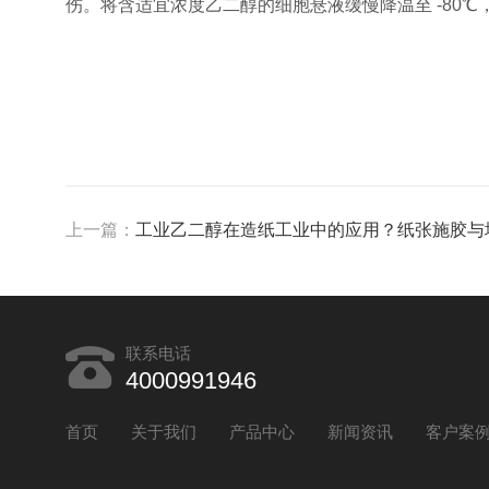
伤。将含适宜浓度乙二醇的细胞悬液缓慢降温至 -80
上一篇：
工业乙二醇在造纸工业中的应用？纸张施胶与
联系电话
4000991946
首页
关于我们
产品中心
新闻资讯
客户案