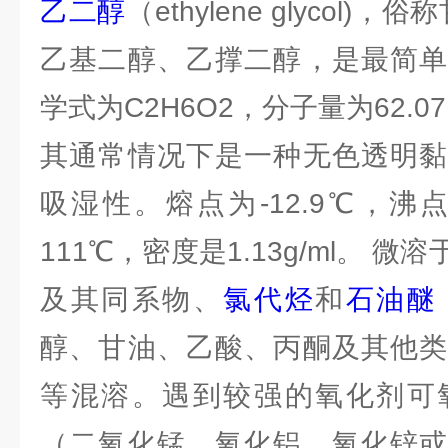
乙二醇
（ethylene glycol)
乙基二醇、乙撑二醇，是最简单
学式为C2H6O2，分子量为62.0
其通常情况下是一种无色透明黏
吸湿性。熔点为-12.9℃，沸点
111℃，密度是1.13g/ml。 
及其同系物、
氯代烃
和
石油醚
醇、甘油、乙酸、丙酮及其他类
等混溶。遇到较强的氧化剂可
（二氧化锰、氧化铝、氧化锌或