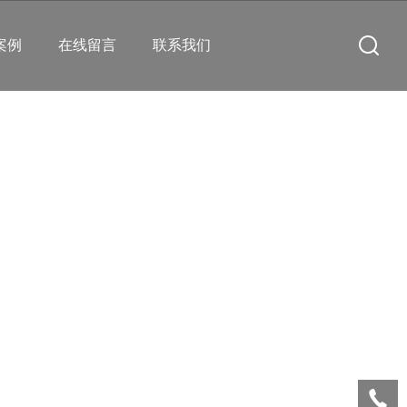
案例
在线留言
联系我们