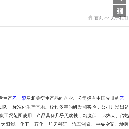
首页
>>
关于我们
发生产
乙二醇
及相关衍生产品的企业。公司拥有中国先进的
乙二
团队，标准化生产基地。经过多年的研发和实验，公司开发出适
 —350 度工况范围使用。产品具备几乎无腐蚀，粘度低、比热大、传
、太阳能、化工、石化、航天科研、汽车制造、中央空调、地暖