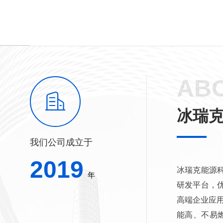
AB
冰瑞
我们公司成立于
2019
冰瑞克能源
年
研发平台，
高端企业应
能高、不易