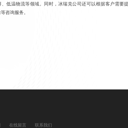
鲜、低温物流等领域。同时，冰瑞克公司还可以根据客户需要
除等咨询服务。
例
在线留言
联系我们