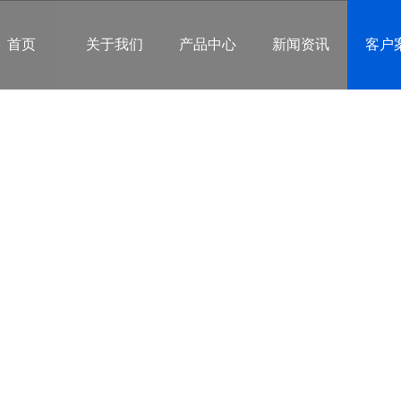
首页
关于我们
产品中心
新闻资讯
客户