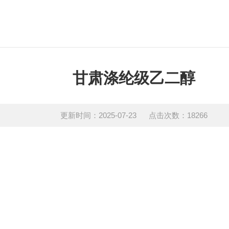
甘肃涤纶级乙二醇
更新时间：2025-07-23 点击次数：18266