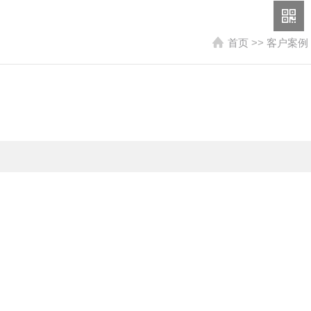
首页
>>
客户案例