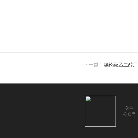
下一篇：
涤纶级乙二醇厂
关注
公众号