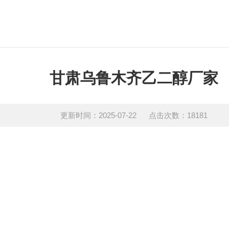
甘肃乌鲁木齐乙二醇厂家
更新时间：2025-07-22 点击次数：18181