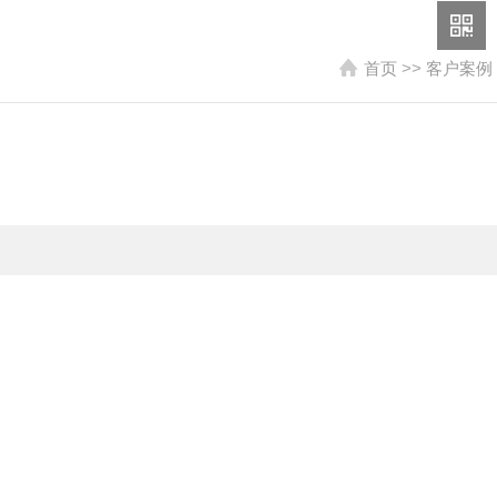
首页
>>
客户案例