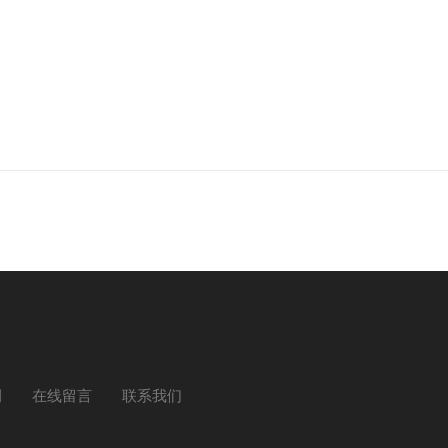
例
在线留言
联系我们