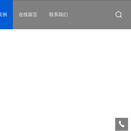
案例
在线留言
联系我们