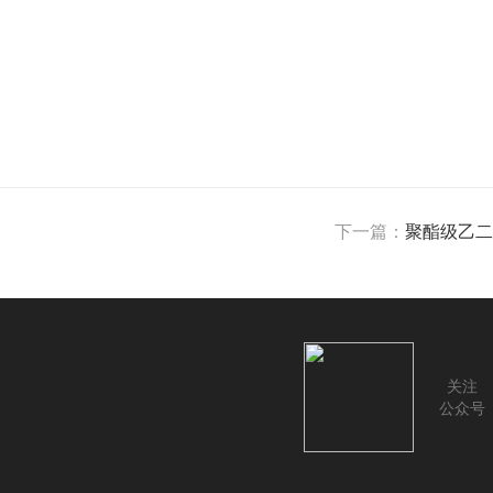
下一篇：
聚酯级乙二
关注
公众号