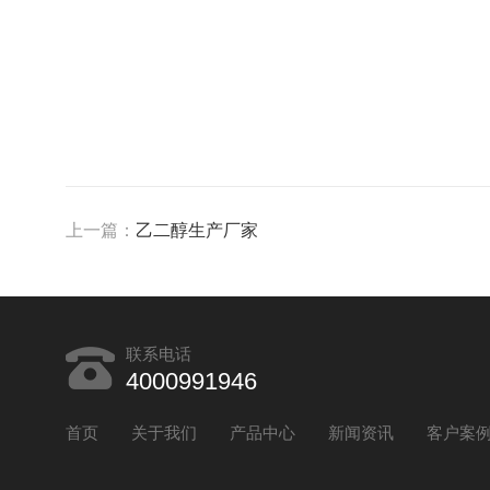
上一篇：
乙二醇生产厂家
联系电话
4000991946
首页
关于我们
产品中心
新闻资讯
客户案