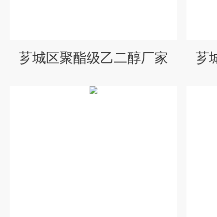
芗城区聚酯级乙二醇厂家
芗