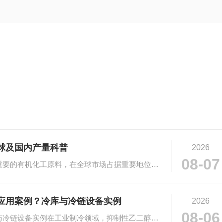
球及国内产量科普
2026
08-07
# 乙二醇市场规模与产量科普乙二醇作为重要的有机化工原料，在全球市场占据重要地位。···
应用案例？冷库与冷链设备实例
2026
08-06
# 抑制性乙二醇在工业制冷的应用：冷库与冷链设备实例在工业制冷领域，抑制性乙二醇凭···