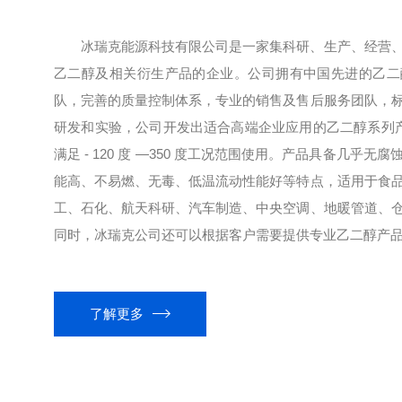
冰瑞克能源科技有限公司是一家集科研、生产、经营
乙二醇及相关衍生产品的企业。公司拥有中国先进的乙二
队，完善的质量控制体系，专业的销售及售后服务团队，
研发和实验，公司开发出适合高端企业应用的乙二醇系列产品
满足 - 120 度 —350 度工况范围使用。产品具备几乎
能高、不易燃、无毒、低温流动性能好等特点，适用于食
工、石化、航天科研、汽车制造、中央空调、地暖管道、
同时，冰瑞克公司还可以根据客户需要提供专业乙二醇产品开
了解更多