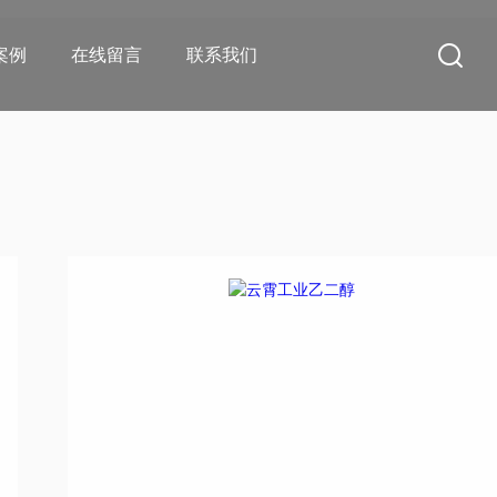
案例
在线留言
联系我们