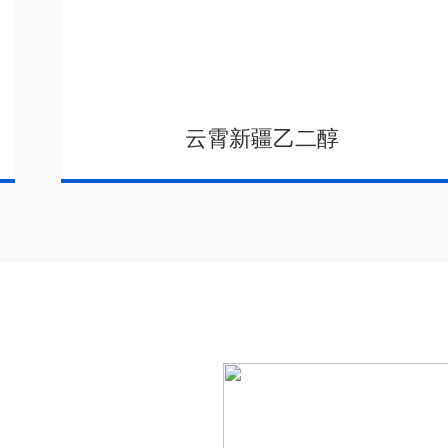
云霄新疆乙二醇