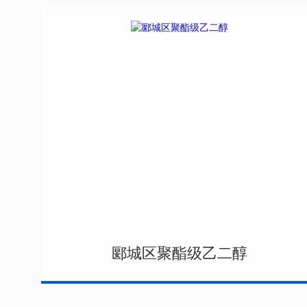
郾城区聚酯级乙二醇