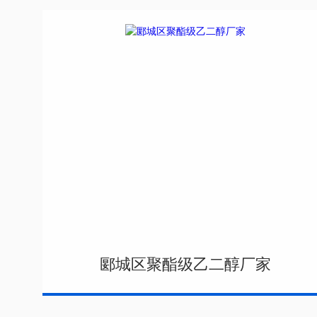
郾城区聚酯级乙二醇厂家