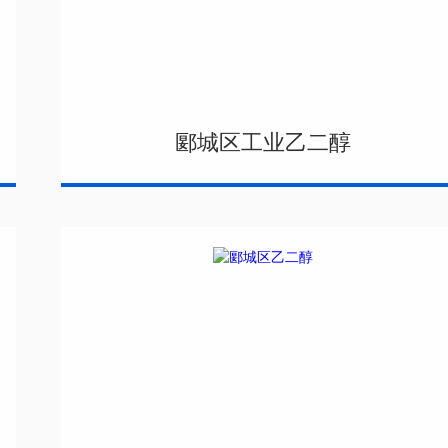
郾城区工业乙二醇