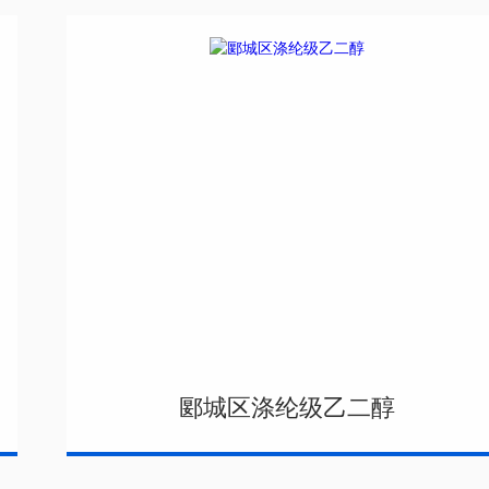
郾城区涤纶级乙二醇