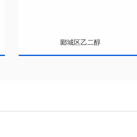
郾城区乙二醇