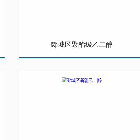
郾城区聚酯级乙二醇