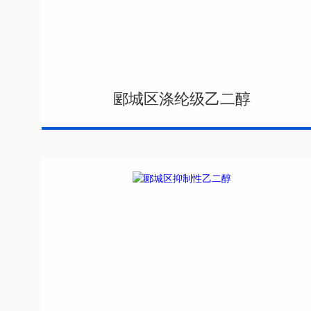
郾城区涤纶级乙二醇