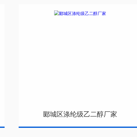
郾城区涤纶级乙二醇厂家