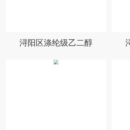
浔阳区涤纶级乙二醇