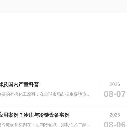
球及国内产量科普
2026
08-07
# 乙二醇市场规模与产量科普乙二醇作为重要的有机化工原料，在全球市场占据重要地位。···
应用案例？冷库与冷链设备实例
2026
08-06
# 抑制性乙二醇在工业制冷的应用：冷库与冷链设备实例在工业制冷领域，抑制性乙二醇凭···