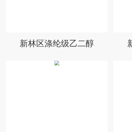
新林区涤纶级乙二醇