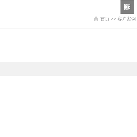
首页
>>
客户案例