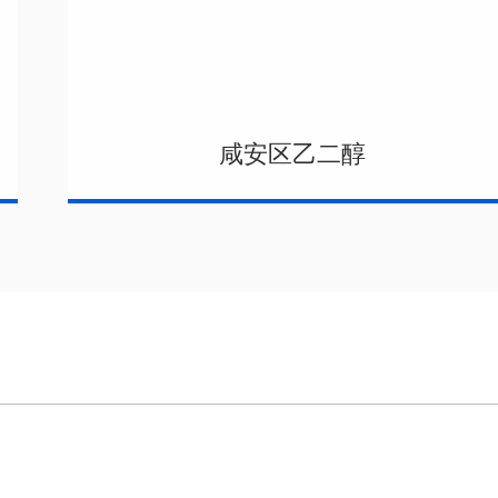
咸安区乙二醇