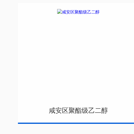
咸安区聚酯级乙二醇