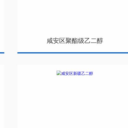
咸安区聚酯级乙二醇