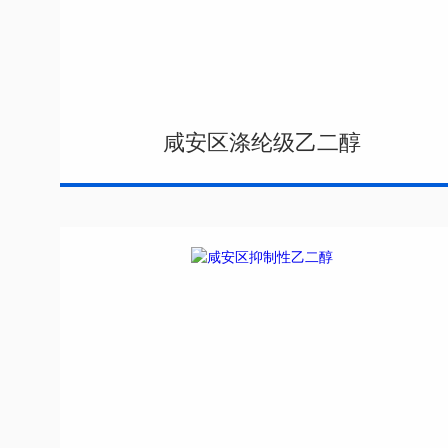
咸安区涤纶级乙二醇