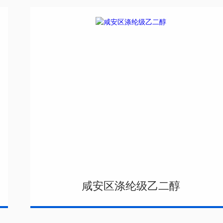
咸安区涤纶级乙二醇