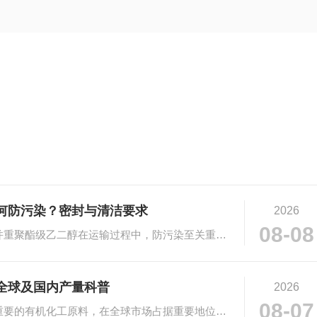
何防污染？密封与清洁要求
2026
08-08
# 聚酯级乙二醇运输防污染：密封与清洁并重聚酯级乙二醇在运输过程中，防污染至关重要···
全球及国内产量科普
2026
08-07
# 乙二醇市场规模与产量科普乙二醇作为重要的有机化工原料，在全球市场占据重要地位。···