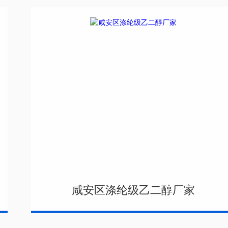
咸安区涤纶级乙二醇厂家