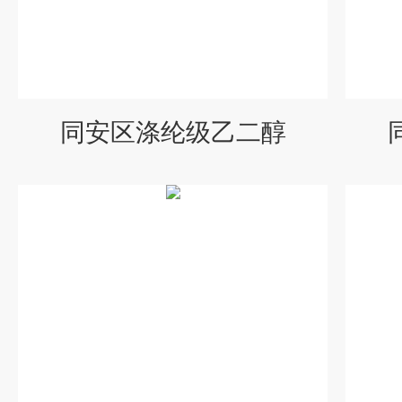
同安区涤纶级乙二醇