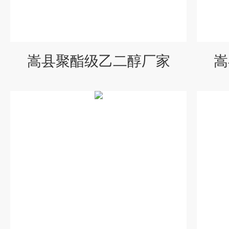
嵩县聚酯级乙二醇厂家
嵩