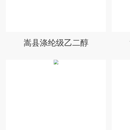
嵩县涤纶级乙二醇