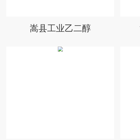
嵩县工业乙二醇