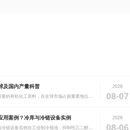
球及国内产量科普
2026
08-07
# 乙二醇市场规模与产量科普乙二醇作为重要的有机化工原料，在全球市场占据重要地位。···
应用案例？冷库与冷链设备实例
2026
08-06
# 抑制性乙二醇在工业制冷的应用：冷库与冷链设备实例在工业制冷领域，抑制性乙二醇凭···