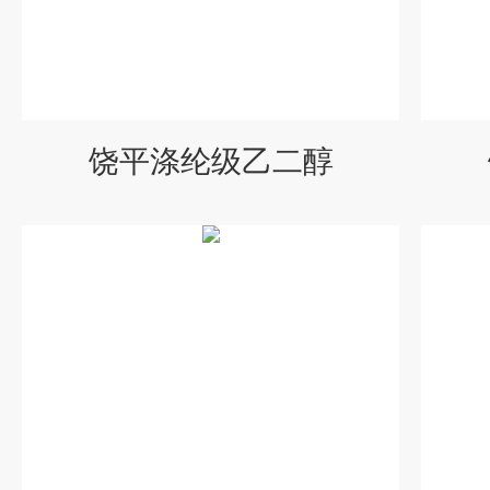
饶平涤纶级乙二醇