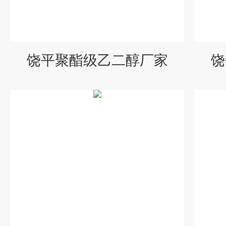
饶平聚酯级乙二醇厂家
饶