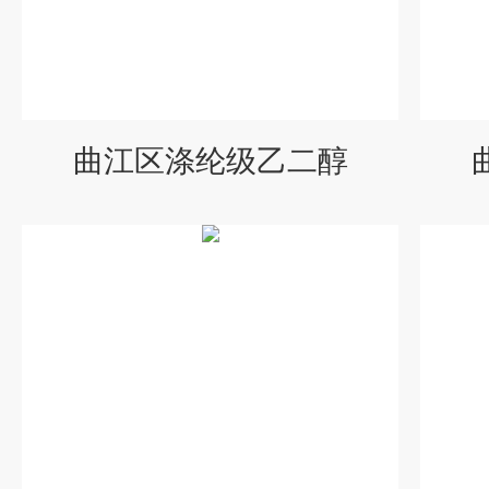
曲江区涤纶级乙二醇