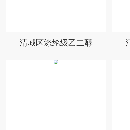
清城区涤纶级乙二醇