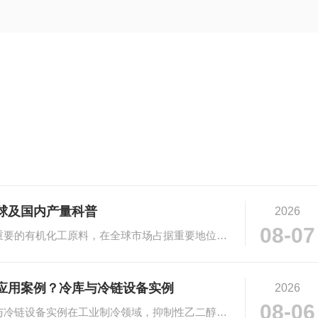
球及国内产量科普
2026
08-07
# 乙二醇市场规模与产量科普乙二醇作为重要的有机化工原料，在全球市场占据重要地位。···
应用案例？冷库与冷链设备实例
2026
08-06
# 抑制性乙二醇在工业制冷的应用：冷库与冷链设备实例在工业制冷领域，抑制性乙二醇凭···