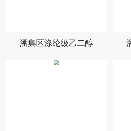
潘集区涤纶级乙二醇