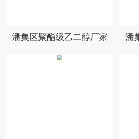
潘集区聚酯级乙二醇厂家
潘