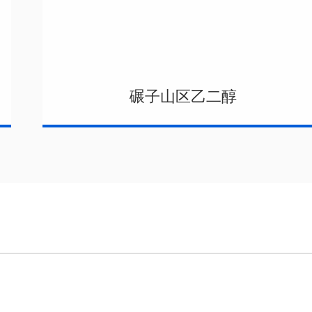
碾子山区乙二醇