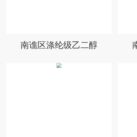
南谯区涤纶级乙二醇