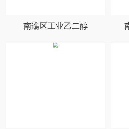
南谯区工业乙二醇