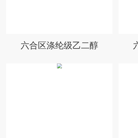
六合区涤纶级乙二醇