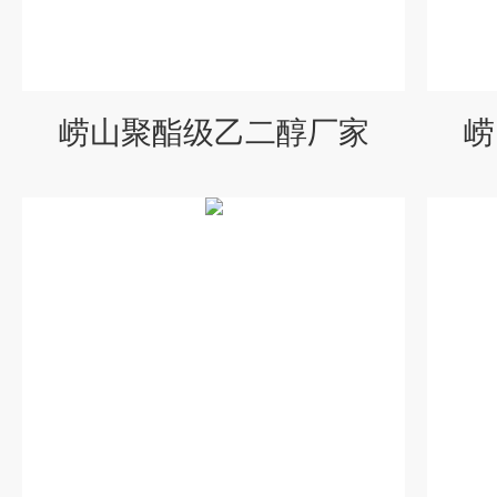
崂山聚酯级乙二醇厂家
崂