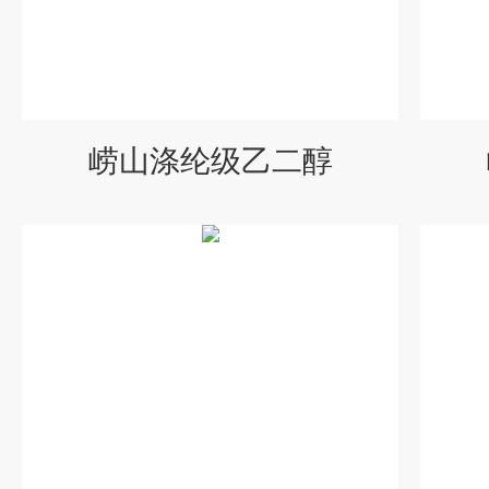
崂山涤纶级乙二醇