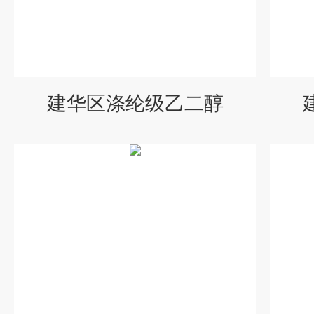
建华区涤纶级乙二醇