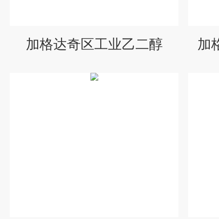
加格达奇区工业乙二醇
加