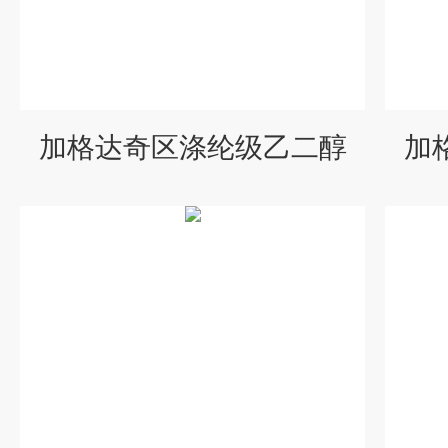
加格达奇区涤纶级乙二醇
加