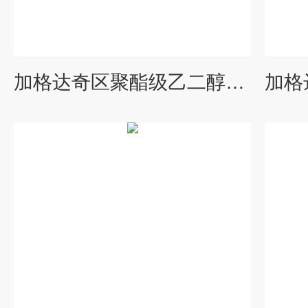
加格达奇区聚酯级乙二醇厂家