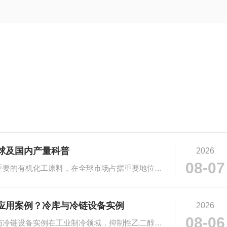
球及国内产量科普
2026
08-07
# 乙二醇市场规模与产量科普乙二醇作为重要的有机化工原料，在全球市场占据重要地位。···
应用案例？冷库与冷链设备实例
2026
08-06
# 抑制性乙二醇在工业制冷的应用：冷库与冷链设备实例在工业制冷领域，抑制性乙二醇凭···