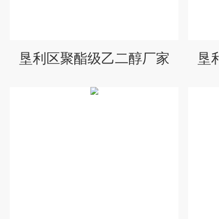
垦利区聚酯级乙二醇厂家
垦