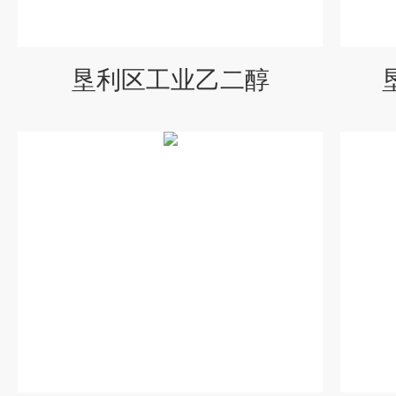
垦利区工业乙二醇