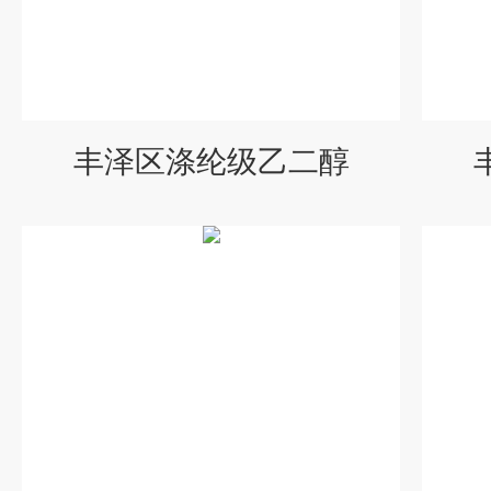
丰泽区涤纶级乙二醇