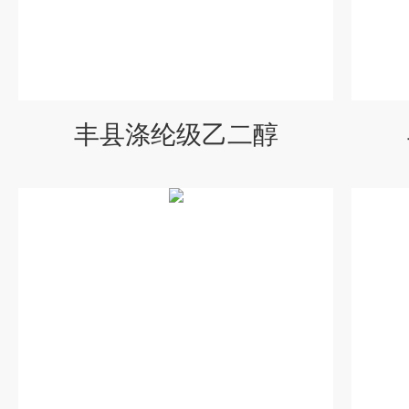
丰县涤纶级乙二醇