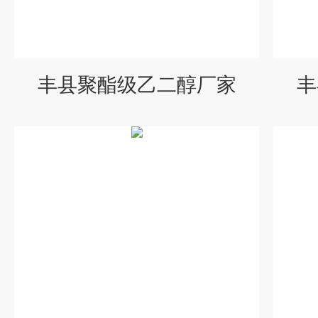
丰县聚酯级乙二醇厂家
丰